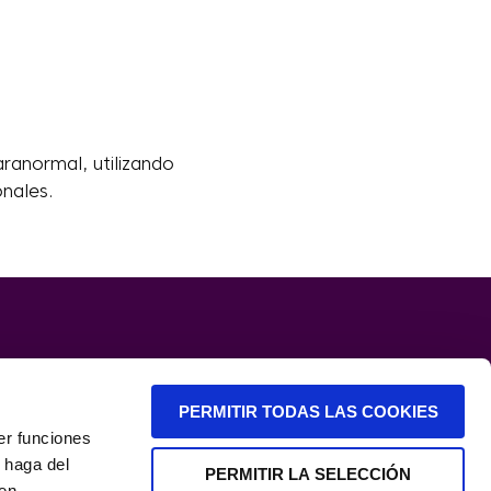
ranormal, utilizando
onales.
PERMITIR TODAS LAS COOKIES
er funciones
 haga del
PERMITIR LA SELECCIÓN
den