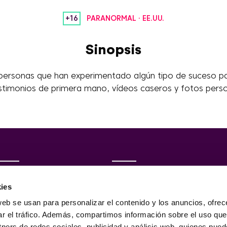
+16
PARANORMAL
·
EE.UU.
Sinopsis
s personas que han experimentado algún tipo de suceso pa
stimonios de primera mano, vídeos caseros y fotos pers
Programas
Contacto
ies
web se usan para personalizar el contenido y los anuncios, ofrec
Programación
Información empresarial
ar el tráfico. Además, compartimos información sobre el uso que
Sintoniza TEN
tners de redes sociales, publicidad y análisis web, quienes pue